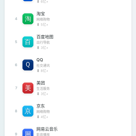
⬇ 6亿+
淘宝
4
网络购物
⬇ 5亿+
百度地图
5
出行导航
⬇ 3亿+
QQ
6
社交通讯
⬇ 8亿+
美团
7
生活服务
⬇ 3亿+
京东
8
网络购物
⬇ 4亿+
网易云音乐
9
影音播放