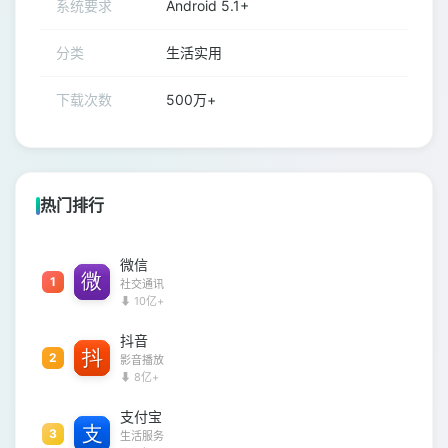
系统要求
Android 5.1+
分类
生活实用
下载次数
500万+
热门排行
微信
1
社交通讯
⬇ 10亿+
抖音
2
影音播放
⬇ 8亿+
支付宝
3
生活服务