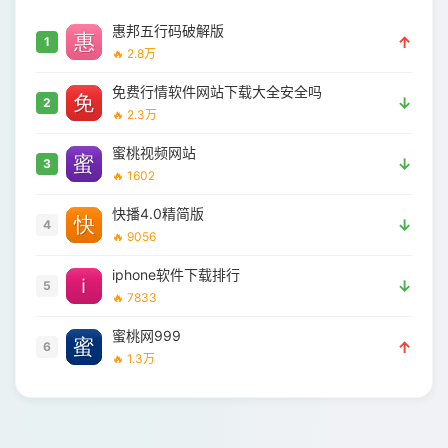
惠邦五行码破解版
↑
1
🔥 2.8万
免费行情软件网站下载大全安全吗
↓
2
🔥 2.3万
蜜桃视频网站
↓
3
🔥 1602
快播4.0精简版
↓
4
🔥 9056
iphone软件下载排行
↓
5
🔥 7833
蜜桃网999
↑
6
🔥 1.3万