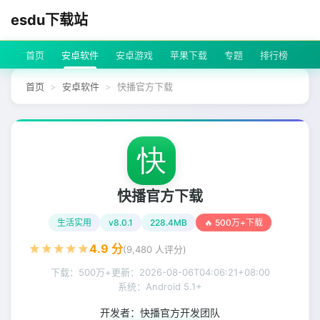
esdu下载站
首页
安卓软件
安卓游戏
苹果下载
专题
排行榜
首页
安卓软件
快播官方下载
快播官方下载
生活实用
v8.0.1
228.4MB
🔥 500万+下载
★
★
★
★
★
4.9
分
(
9,480
人评分)
下载：500万+
更新：
2026-08-06T04:06:21+08:00
系统：Android 5.1+
开发者：
快播官方开发团队