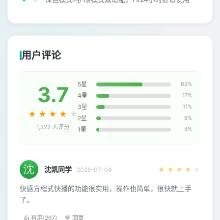
用户评论
5星
62%
3.7
4星
17%
3星
11%
★
★
★
★
★
2星
6%
1,222 人评分
1星
4%
沈凯同学
★
★
★
★
★
2026-07-04
快感方程式快播的功能很实用，操作也简单，很快就上手
了。
👍 有用(267)
💬 回复