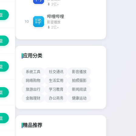
⬇ 2亿+
载
哔哩哔哩
10
影音播放
⬇ 2亿+
载
应用分类
载
系统工具
社交通讯
影音播放
网络购物
生活实用
拍照摄影
旅游出行
学习教育
新闻阅读
载
金融理财
办公商务
健康运动
载
精品推荐