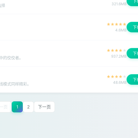
下
321.6MB
选择
★
★
★
★
★
下
4.6MB
★
★
★
★
★
下
937.2MB
中的佼佼者。
★
★
★
★
★
下
48.6MB
线模式同样精彩。
一页
1
2
下一页