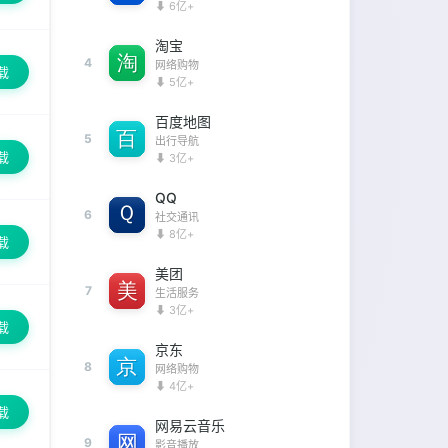
⬇ 6亿+
淘宝
4
网络购物
载
⬇ 5亿+
百度地图
5
出行导航
载
⬇ 3亿+
QQ
6
社交通讯
⬇ 8亿+
载
美团
7
生活服务
⬇ 3亿+
载
京东
8
网络购物
⬇ 4亿+
载
网易云音乐
9
影音播放