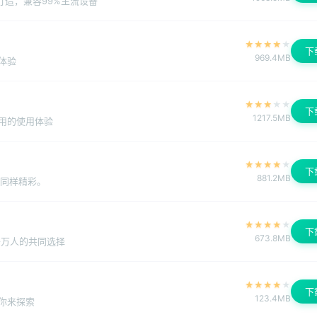
打造，兼容99%主流设备
★
★
★
★
★
下
969.4MB
体验
★
★
★
★
★
下
1217.5MB
用的使用体验
★
★
★
★
★
下
881.2MB
式同样精彩。
★
★
★
★
★
下
673.8MB
千万人的共同选择
★
★
★
★
★
下
123.4MB
你来探索