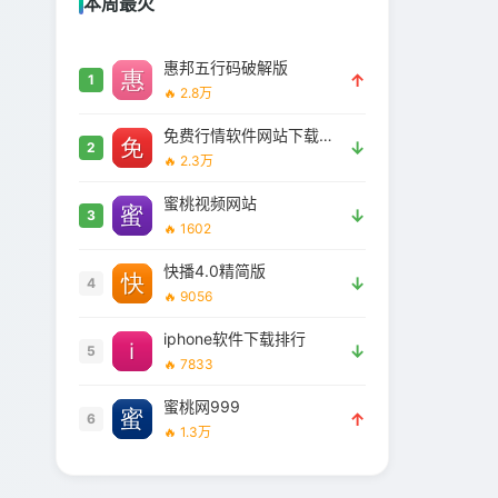
本周最火
惠邦五行码破解版
↑
1
🔥 2.8万
免费行情软件网站下载大全安全吗
↓
2
🔥 2.3万
蜜桃视频网站
↓
3
🔥 1602
快播4.0精简版
↓
4
🔥 9056
iphone软件下载排行
↓
5
🔥 7833
蜜桃网999
↑
6
🔥 1.3万