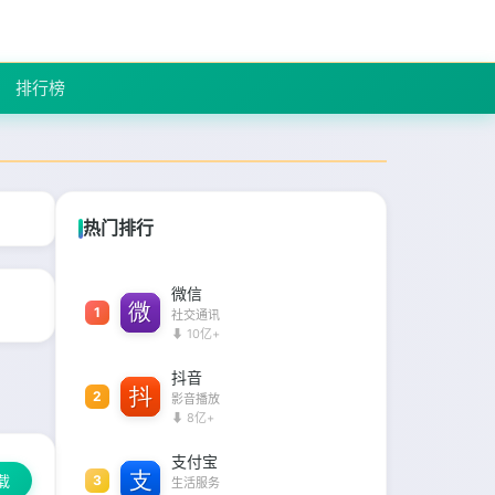
排行榜
热门排行
微信
1
社交通讯
⬇ 10亿+
抖音
2
影音播放
⬇ 8亿+
支付宝
载
3
生活服务