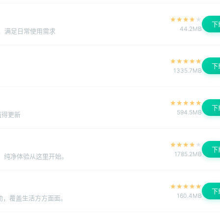
★
★
★
★
★
下
44.2MB
富，满足日常使用需求
★
★
★
★
★
下
1335.7MB
★
★
★
★
★
下
594.5MB
值得更新
★
★
★
★
★
下
1785.2MB
广告，纯净体验从这里开始。
★
★
★
★
★
下
160.4MB
动，覆盖生活方方面面。