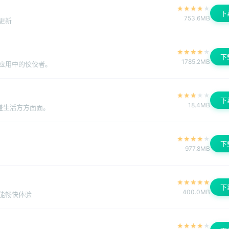
★
★
★
★
★
下
753.6MB
得更新
★
★
★
★
★
下
1785.2MB
应用中的佼佼者。
★
★
★
★
★
下
18.4MB
盖生活方方面面。
★
★
★
★
★
下
977.8MB
★
★
★
★
★
下
400.0MB
能畅快体验
★
★
★
★
★