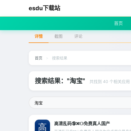
esdu下载站
首页
详情
截图
评论
首页
>
搜索结果
搜索结果："淘宝"
共找到 40 个相关应用
高清乱码🔞❌♋免费真人国产