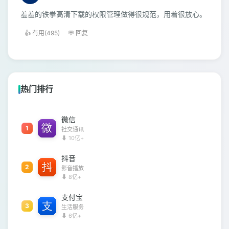
羞羞的铁拳高清下载的权限管理做得很规范，用着很放心。
👍 有用(495)
💬 回复
热门排行
微信
1
社交通讯
⬇ 10亿+
抖音
2
影音播放
⬇ 8亿+
支付宝
3
生活服务
⬇ 6亿+