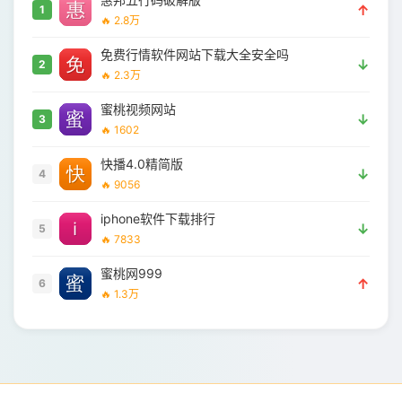
↑
1
🔥 2.8万
免费行情软件网站下载大全安全吗
↓
2
🔥 2.3万
蜜桃视频网站
↓
3
🔥 1602
快播4.0精简版
↓
4
🔥 9056
iphone软件下载排行
↓
5
🔥 7833
蜜桃网999
↑
6
🔥 1.3万