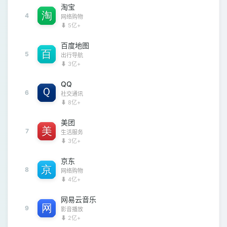
淘宝
4
网络购物
⬇ 5亿+
百度地图
5
出行导航
⬇ 3亿+
QQ
6
社交通讯
⬇ 8亿+
美团
7
生活服务
⬇ 3亿+
京东
8
网络购物
⬇ 4亿+
网易云音乐
9
影音播放
⬇ 2亿+