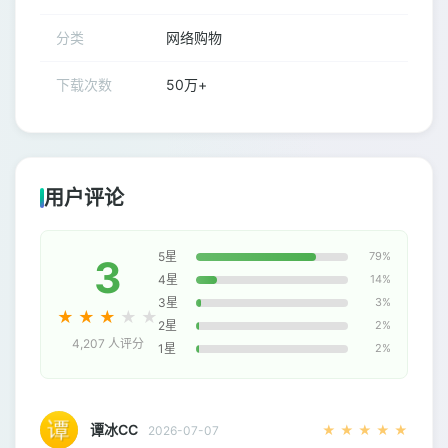
分类
网络购物
下载次数
50万+
用户评论
5星
79%
3
4星
14%
3星
3%
★
★
★
★
★
2星
2%
4,207 人评分
1星
2%
谭冰CC
★
★
★
★
★
2026-07-07