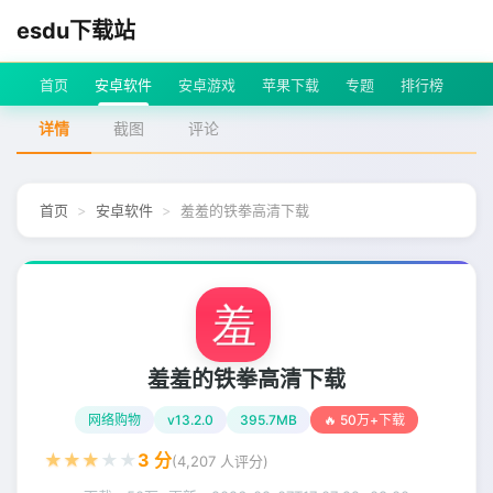
esdu下载站
首页
安卓软件
安卓游戏
苹果下载
专题
排行榜
详情
截图
评论
首页
安卓软件
羞羞的铁拳高清下载
羞羞的铁拳高清下载
网络购物
v13.2.0
395.7MB
🔥 50万+下载
★
★
★
★
★
3
分
(
4,207
人评分)