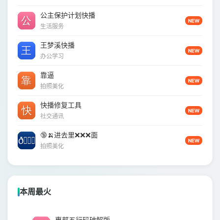
公主保护计划快播
NEW
生活服务
王梦溪快播
NEW
办公学习
靠逼
NEW
拍照美化
快播修复工具
NEW
社交通讯
🔞🍌进去里❌❌❌面
NEW
拍照美化
本周最火
惠邦五行码破解版