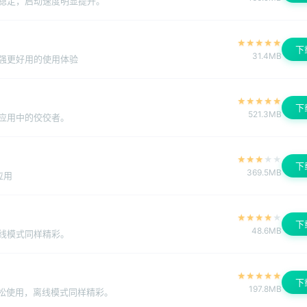
稳定，启动速度明显提升。
★
★
★
★
★
下
31.4MB
强更好用的使用体验
★
★
★
★
★
下
521.3MB
应用中的佼佼者。
★
★
★
★
★
下
369.5MB
应用
★
★
★
★
★
下
48.6MB
线模式同样精彩。
★
★
★
★
★
下
197.8MB
轻松使用，离线模式同样精彩。