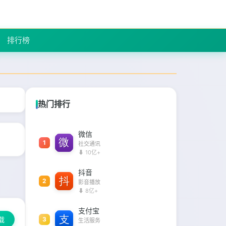
排行榜
热门排行
微信
1
社交通讯
⬇ 10亿+
抖音
2
影音播放
⬇ 8亿+
支付宝
载
3
生活服务