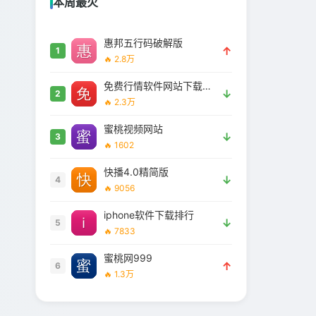
本周最火
惠邦五行码破解版
↑
1
🔥 2.8万
免费行情软件网站下载大全安全吗
↓
2
🔥 2.3万
蜜桃视频网站
↓
3
🔥 1602
快播4.0精简版
↓
4
🔥 9056
iphone软件下载排行
↓
5
🔥 7833
蜜桃网999
↑
6
🔥 1.3万