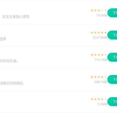
★
★
★
★
★
下
19.2MB
载，安全无毒放心使用
★
★
★
★
★
下
1237.9MB
选择
★
★
★
★
★
下
713.7MB
用中的佼佼者。
★
★
★
★
★
下
568.7MB
线模式同样精彩。
★
★
★
★
★
下
0.8MB