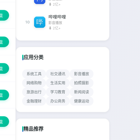
⬇ 2亿+
载
哔哩哔哩
10
影音播放
⬇ 2亿+
载
应用分类
载
系统工具
社交通讯
影音播放
网络购物
生活实用
拍照摄影
旅游出行
学习教育
新闻阅读
载
金融理财
办公商务
健康运动
载
精品推荐