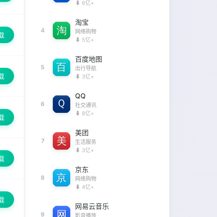
⬇ 6亿+
淘宝
4
网络购物
载
⬇ 5亿+
百度地图
5
出行导航
载
⬇ 3亿+
QQ
6
社交通讯
⬇ 8亿+
载
美团
7
生活服务
⬇ 3亿+
载
京东
8
网络购物
⬇ 4亿+
载
网易云音乐
9
影音播放