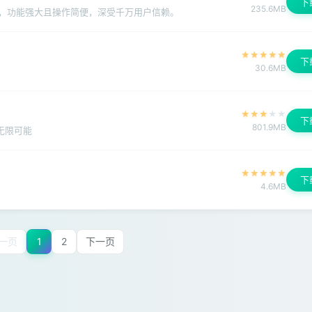
下
235.6MB
，功能强大且操作简便，深受千万用户信赖。
★
★
★
★
★
下
30.6MB
★
★
★
★
★
下
801.9MB
无限可能
★
★
★
★
★
下
4.6MB
一页
1
2
下一页