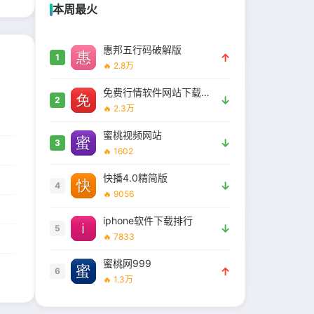
本周最火
惠邦五行码破解版
↑
1
🔥 2.8万
免费行情软件网站下载大全安全吗
↓
2
🔥 2.3万
蜜桃视频网站
↓
3
🔥 1602
快播4.0精简版
↓
4
🔥 9056
iphone软件下载排行
↓
5
🔥 7833
蜜桃网999
↑
6
🔥 1.3万