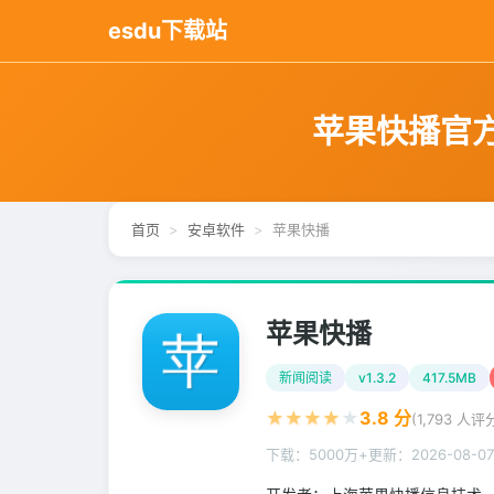
esdu下载站
苹果快播官方
首页
安卓软件
苹果快播
苹果快播
新闻阅读
v1.3.2
417.5MB
★
★
★
★
★
3.8
分
(
1,793
人评分
下载：5000万+
更新：
2026-08-07