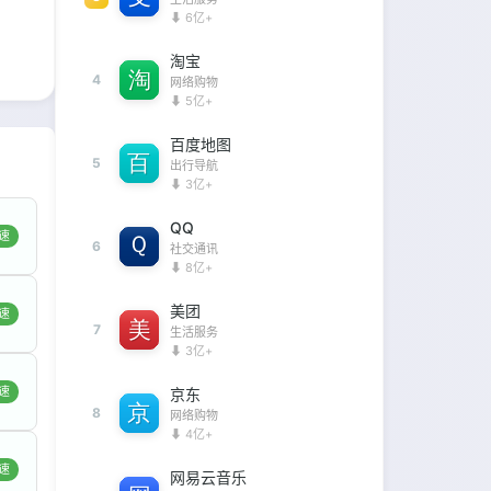
⬇ 6亿+
淘宝
4
网络购物
⬇ 5亿+
百度地图
5
出行导航
⬇ 3亿+
QQ
速
6
社交通讯
⬇ 8亿+
美团
速
7
生活服务
⬇ 3亿+
速
京东
8
网络购物
⬇ 4亿+
速
网易云音乐