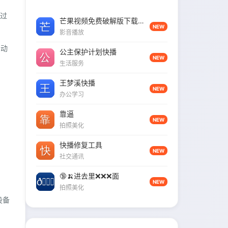
超过
芒果视频免费破解版下载并安装
NEW
影音播放
自动
公主保护计划快播
NEW
生活服务
王梦溪快播
NEW
办公学习
靠逼
NEW
拍照美化
快播修复工具
NEW
社交通讯
🔞🍌进去里❌❌❌面
NEW
拍照美化
设备