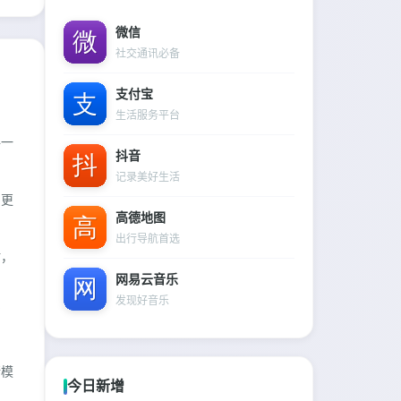
微信
社交通讯必备
支付宝
生活服务平台
每一
抖音
记录美好生活
了更
高德地图
出行导航首选
时，
网易云音乐
发现好音乐
消
储模
今日新增