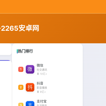
2265安卓网
热门排行
微信
1
社交通讯
⬇ 10亿+
抖音
2
影音播放
⬇ 8亿+
支付宝
3
生活服务