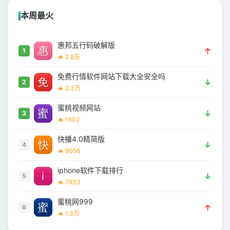
本周最火
惠邦五行码破解版
↑
1
🔥 2.8万
免费行情软件网站下载大全安全吗
↓
2
🔥 2.3万
蜜桃视频网站
↓
3
🔥 1602
快播4.0精简版
↓
4
🔥 9056
iphone软件下载排行
↓
5
🔥 7833
蜜桃网999
↑
6
🔥 1.3万