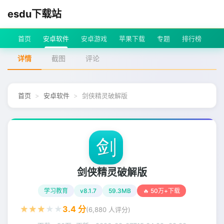
esdu下载站
首页
安卓软件
安卓游戏
苹果下载
专题
排行榜
详情
截图
评论
首页
安卓软件
剑侠精灵破解版
剑侠精灵破解版
学习教育
v8.1.7
59.3MB
🔥 50万+下载
★
★
★
★
★
3.4
分
(
6,880
人评分)