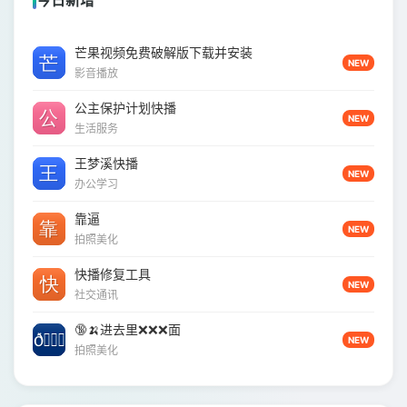
今日新增
芒果视频免费破解版下载并安装
NEW
影音播放
公主保护计划快播
NEW
生活服务
王梦溪快播
NEW
办公学习
靠逼
NEW
拍照美化
快播修复工具
NEW
社交通讯
🔞🍌进去里❌❌❌面
NEW
拍照美化