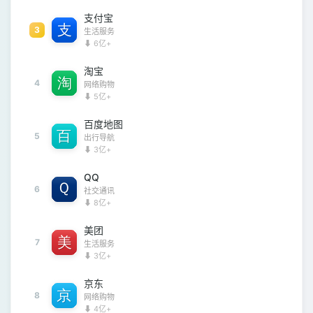
支付宝
3
生活服务
⬇ 6亿+
淘宝
4
网络购物
⬇ 5亿+
百度地图
5
出行导航
⬇ 3亿+
QQ
6
社交通讯
⬇ 8亿+
美团
7
生活服务
⬇ 3亿+
京东
8
网络购物
⬇ 4亿+