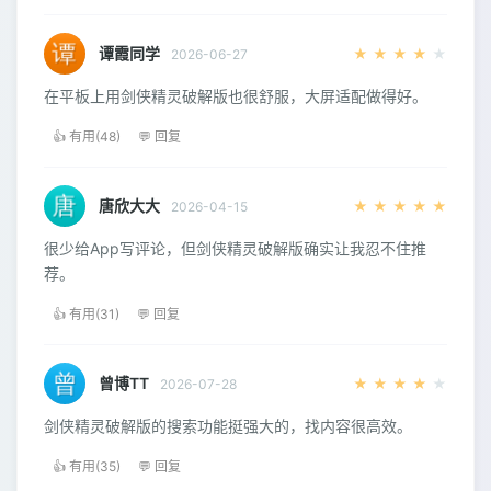
谭霞同学
★
★
★
★
★
2026-06-27
在平板上用剑侠精灵破解版也很舒服，大屏适配做得好。
👍 有用(48)
💬 回复
唐欣大大
★
★
★
★
★
2026-04-15
很少给App写评论，但剑侠精灵破解版确实让我忍不住推
荐。
👍 有用(31)
💬 回复
曾博TT
★
★
★
★
★
2026-07-28
剑侠精灵破解版的搜索功能挺强大的，找内容很高效。
👍 有用(35)
💬 回复