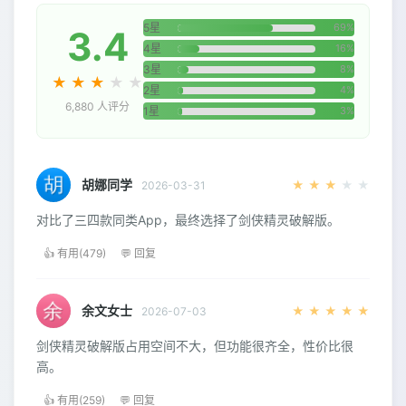
5星
69%
3.4
4星
16%
3星
8%
★
★
★
★
★
2星
4%
6,880 人评分
1星
3%
胡娜同学
★
★
★
★
★
2026-03-31
对比了三四款同类App，最终选择了剑侠精灵破解版。
👍 有用(479)
💬 回复
余文女士
★
★
★
★
★
2026-07-03
剑侠精灵破解版占用空间不大，但功能很齐全，性价比很
高。
👍 有用(259)
💬 回复