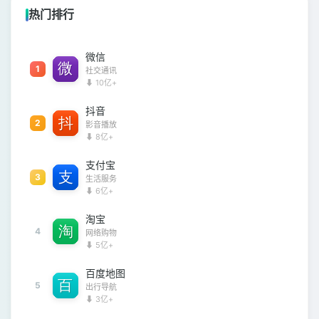
热门排行
微信
1
社交通讯
⬇ 10亿+
抖音
2
影音播放
⬇ 8亿+
支付宝
3
生活服务
⬇ 6亿+
淘宝
4
网络购物
⬇ 5亿+
百度地图
5
出行导航
⬇ 3亿+