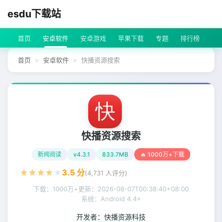
esdu下载站
首页
安卓软件
安卓游戏
苹果下载
专题
排行榜
首页
安卓软件
快播资源搜索
快播资源搜索
新闻阅读
v4.3.1
833.7MB
🔥 1000万+下载
★
★
★
★
★
3.5
分
(
4,731
人评分)
下载：1000万+
更新：
2026-08-07T00:38:40+08:00
系统：Android 4.4+
开发者：
快播资源科技