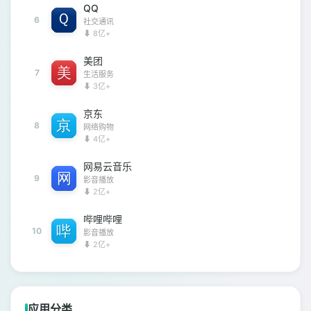
QQ
6
社交通讯
⬇ 8亿+
美团
7
生活服务
⬇ 3亿+
京东
8
网络购物
⬇ 4亿+
网易云音乐
9
影音播放
⬇ 2亿+
哔哩哔哩
10
影音播放
⬇ 2亿+
应用分类