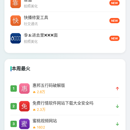
NEW
拍照美化
快播修复工具
NEW
社交通讯
🔞🍌进去里❌❌❌面
NEW
拍照美化
本周最火
惠邦五行码破解版
↑
1
🔥 2.8万
免费行情软件网站下载大全安全吗
↓
2
🔥 2.3万
蜜桃视频网站
↓
3
🔥 1602