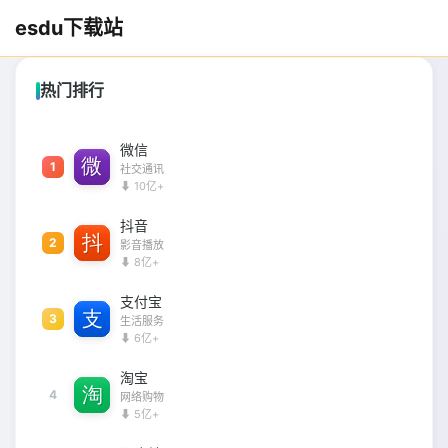
esdu下载站
热门排行
微信
1
社交通讯
⬇ 10亿+
抖音
2
影音播放
⬇ 8亿+
支付宝
3
生活服务
⬇ 6亿+
淘宝
4
网络购物
⬇ 5亿+