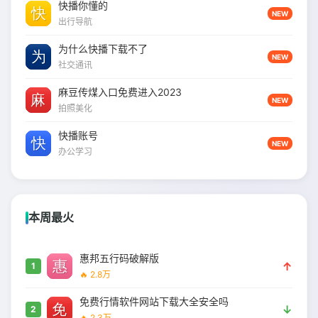
快播你懂的
NEW
出行导航
为什么快播下载不了
NEW
社交通讯
麻豆传煤入口免费进入2023
NEW
拍照美化
快播账号
NEW
办公学习
本周最火
惠邦五行码破解版
↑
1
🔥 2.8万
免费行情软件网站下载大全安全吗
↓
2
🔥 2.3万