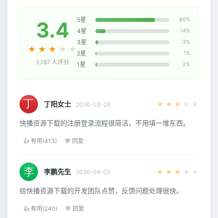
5星
80%
3.4
4星
14%
3星
3%
★
★
★
★
★
2星
1%
3,197 人评分
1星
2%
丁阳女士
★
★
★
★
★
2026-03-28
快播资源下载的注册登录流程很简洁，不用填一堆东西。
👍 有用(413)
💬 回复
李鹏先生
★
★
★
★
★
2026-06-05
给快播资源下载的开发团队点赞，反馈问题处理很快。
👍 有用(240)
💬 回复