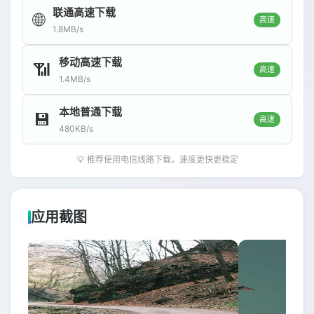
联通高速下载
🌐
高速
1.8MB/s
移动高速下载
📶
高速
1.4MB/s
本地普通下载
💾
高速
480KB/s
💡 推荐使用电信线路下载，速度更快更稳定
应用截图