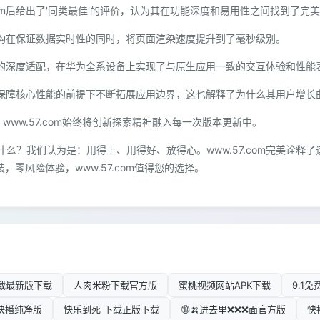
.com后给出了'同类最佳'的评价，认为其在功能深度和易用性之间找到了完
缓存架构在保证数据实时性的同时，将页面渲染速度提升到了毫秒级别。
蒙系统的深度适配，在华为全系设备上实现了与原生应用一致的交互体验和性能
om在保障核心性能的前提下不断拓展应用边界，这也解释了为什么其用户增
www.57.com始终将创新探索精神融入每一次版本更新中。
么？我们认为是：用得上、用得好、放得心。www.57.com完美诠释
，零风险体验，www.57.com值得您的选择。
载最新版下载
人肉米粉下载官方版
蜜桃视频网站APK下载
9.1
ia快播纯净版
快乐到死 下载正版下载
🔞🍌进去里❌❌❌面官方版
快