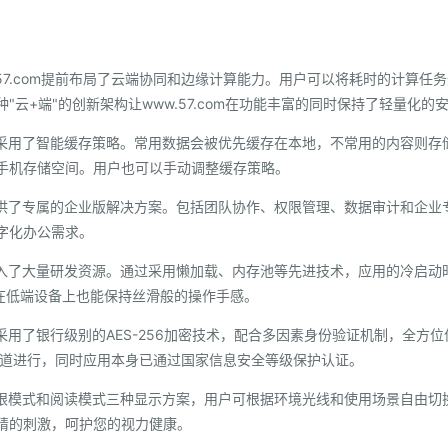
.57.com提前布局了云端协同和边缘计算能力。用户可以将耗时的计算
"云+端"的创新架构让www.57.com在功能丰富的同时保持了轻量化的
com采用了智能缓存策略。常用数据会被优先缓存在本地，不常用的内容则
手机存储空间。用户也可以手动调整缓存策略。
om提供了专属的企业版解决方案。包括团队协作、权限管理、数据审计和企
字化办公需求。
方面投入了大量研发资源。通过采用懒加载、内存池等先进技术，应用的冷启动
使在低端设备上也能保持丝滑般的操作手感。
om采用了银行级别的AES-256加密技术，配合多因素身份验证机制，全
全通道进行，同时应用本身已通过国家信息安全等级保护认证。
式、护眼模式和阅读模式三种显示方案，用户可根据环境光线和使用场景自由
睛的刺激，呵护您的视力健康。