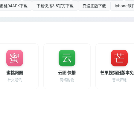
蜜桃94APK下载
下载快播3.5官方下载
靠逼正版下载
iphon
蜜桃网图
云图 快播
社交通讯
网络购物
冒险解谜